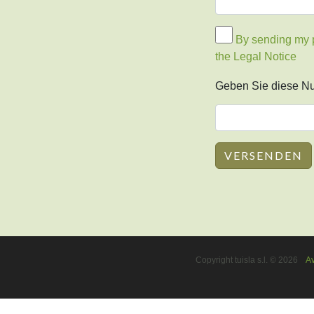
By sending my pe
the Legal Notice
Geben Sie diese 
Copyright tuisla s.l. © 2026
Av