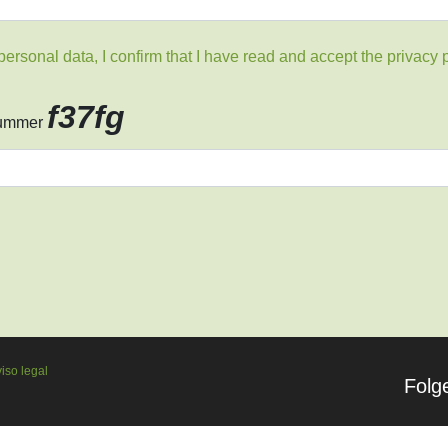
rsonal data, I confirm that I have read and accept the privacy p
f37fg
Nummer
iso legal
Folg